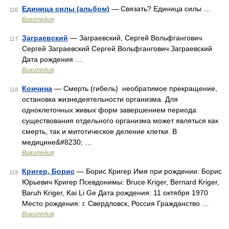
Единица силы (альбом)
— Связать? Единица силы …
116
Википедия
Заграевский
— Заграевский, Сергей Вольфгангович
117
Сергей Заграевский Сергей Вольфгангович Заграевский
Дата рождения …
Википедия
Кончина
— Смерть (гибель) необратимое прекращение,
118
остановка жизнедеятельности организма. Для
одноклеточных живых форм завершением периода
существования отдельного организма может являться как
смерть, так и митотическое деление клетки. В
медицине&#8230; …
Википедия
Кригер, Борис
— Борис Кригер Имя при рождении: Борис
119
Юрьевич Кригер Псевдонимы: Bruce Kriger, Bernard Kriger,
Baruh Kriger, Kai Li Ge Дата рождения: 11 октября 1970
Место рождения: г. Свердловск, Россия Гражданство …
Википедия