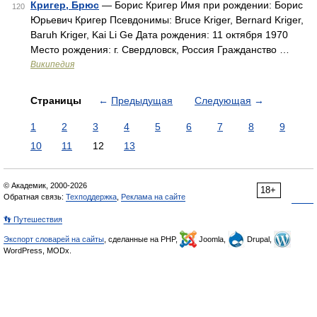
Кригер, Брюс
— Борис Кригер Имя при рождении: Борис
120
Юрьевич Кригер Псевдонимы: Bruce Kriger, Bernard Kriger,
Baruh Kriger, Kai Li Ge Дата рождения: 11 октября 1970
Место рождения: г. Свердловск, Россия Гражданство …
Википедия
Страницы
←
Предыдущая
Следующая
→
1
2
3
4
5
6
7
8
9
10
11
12
13
© Академик, 2000-2026
18+
Обратная связь:
Техподдержка
,
Реклама на сайте
👣 Путешествия
Экспорт словарей на сайты
, сделанные на PHP,
Joomla,
Drupal,
WordPress, MODx.