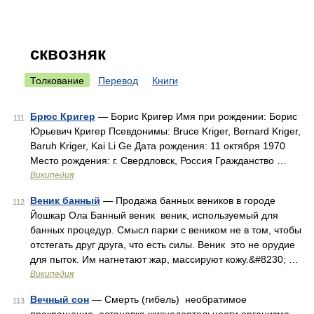
сквозняк
Толкование
Перевод
Книги
Брюс Кригер
— Борис Кригер Имя при рождении: Борис
111
Юрьевич Кригер Псевдонимы: Bruce Kriger, Bernard Kriger,
Baruh Kriger, Kai Li Ge Дата рождения: 11 октября 1970
Место рождения: г. Свердловск, Россия Гражданство …
Википедия
Веник банный
— Продажа банных веников в городе
112
Йошкар Ола Банный веник веник, используемый для
банных процедур. Смысл парки с веником не в том, чтобы
отстегать друг друга, что есть силы. Веник это не орудие
для пыток. Им нагнетают жар, массируют кожу.&#8230; …
Википедия
Вечный сон
— Смерть (гибель) необратимое
113